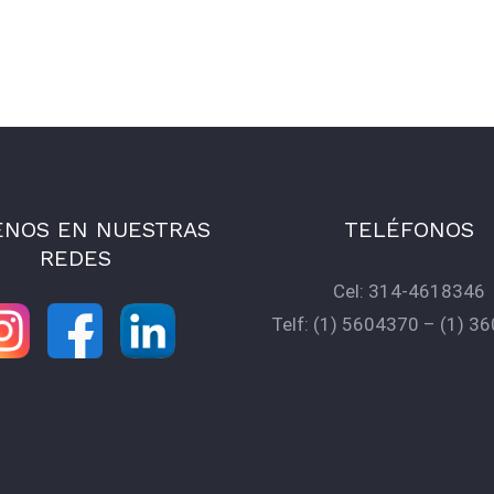
ENOS EN NUESTRAS
TELÉFONOS
REDES
Cel:
314-4618346
Telf:
(1) 5604370
–
(1) 3