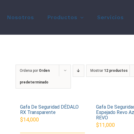
Nosotros
Productos
Servicios
Ordena por
Orden
Mostrar
12 productos
predeterminado
Gafa De Seguridad DÉDALO
Gafa De Segurida
RX Transparente
Espejado Revo A
REVO
$
14,000
$
11,000