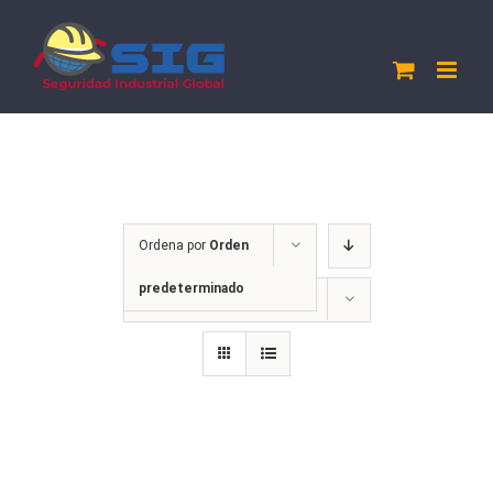
Saltar
al
contenido
Ordena por
Orden
predeterminado
Mostrar
12 productos