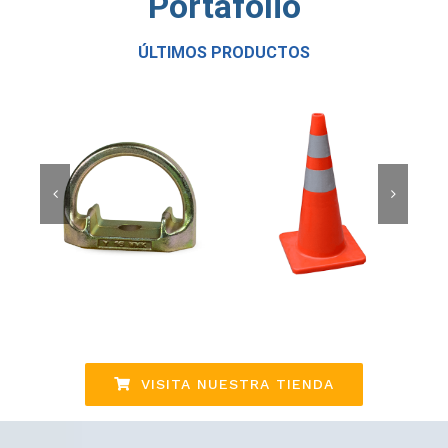
Portafolio
ÚLTIMOS PRODUCTOS
Cono Pvc C/Cinta
Cono Pvc C/Cinta
90 Cm
70 Cm
Añadir
Detalles
Añadir
Detalles
al
al
carrito
carrito
VISITA NUESTRA TIENDA