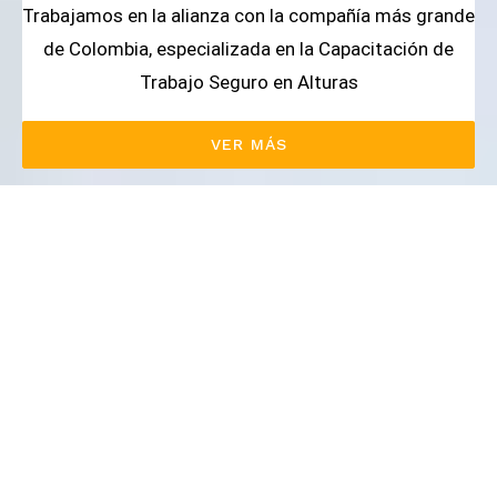
Trabajamos en la alianza con la compañía más grande
de Colombia, especializada en la Capacitación de
Trabajo Seguro en Alturas
VER MÁS
Solicita tu cotización ya,
nos contáctaremos
contigo
Los productos cuentan con los mas altos estándares
y certiﬁcados en calidad, evidenciando una
optimización de los procesos de la empresa que
garantiza calidad a nuestros clientes.