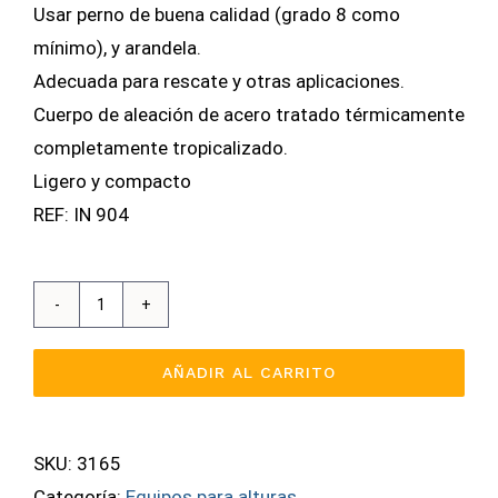
Usar perno de buena calidad (grado 8 como
mínimo), y arandela.
Adecuada para rescate y otras aplicaciones.
Cuerpo de aleación de acero tratado térmicamente
completamente tropicalizado.
Ligero y compacto
REF: IN 904
Anclaje
Fijo
AÑADIR AL CARRITO
De
5/8
5.000
SKU:
3165
LBS.
Categoría:
Equipos para alturas