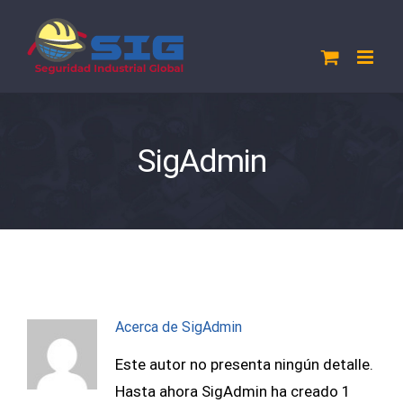
Saltar
al
contenido
SigAdmin
Acerca de
SigAdmin
Este autor no presenta ningún detalle.
Hasta ahora SigAdmin ha creado 1