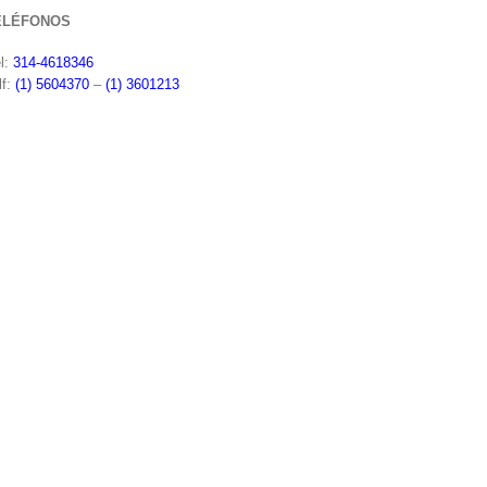
ELÉFONOS
l:
314-4618346
lf:
(1) 5604370
–
(1) 3601213