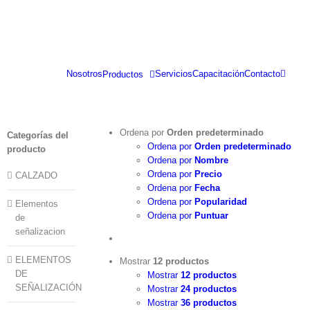
Saltar
al
contenido
Nosotros
Servicios
Capacitación
Contacto
Productos
Ordena por
Orden predeterminado
Categorías del
Ordena por
Orden predeterminado
producto
Ordena por
Nombre
Ordena por
Precio
CALZADO
Ordena por
Fecha
Ordena por
Popularidad
Elementos
Ordena por
Puntuar
de
señalizacion
ELEMENTOS
Mostrar
12 productos
DE
Mostrar
12 productos
SEÑALIZACIÓN
Mostrar
24 productos
Mostrar
36 productos