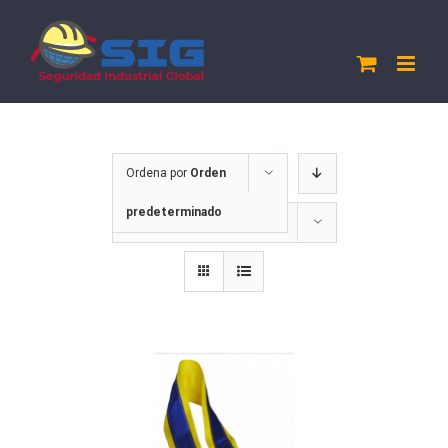
Saltar
al
contenido
Ordena por
Orden
predeterminado
Mostrar
12 productos