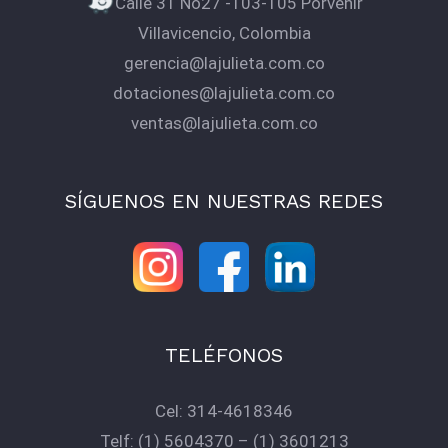
Calle 31 No27 -103-105 Porvenir
Villavicencio, Colombia
gerencia@lajulieta.com.co
dotaciones@lajulieta.com.co
ventas@lajulieta.com.co
SÍGUENOS EN NUESTRAS REDES
TELÉFONOS
Cel:
314-4618346
Telf:
(1) 5604370
–
(1) 3601213