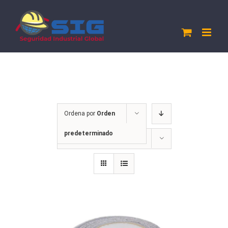
Saltar
al
contenido
Ordena por
Orden
predeterminado
Mostrar
12 productos