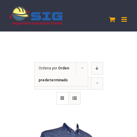
Saltar
al
contenido
Ordena por
Orden
predeterminado
Mostrar
12 productos