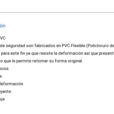
ión
PVC
de seguridad son fabricados en PVC Flexible (Policloruro d
 para este fin ya que resiste la deformación así que present
lo que le permite retomar su forma original.
icos
e
 deformación
ejante
nja