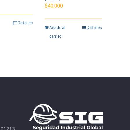
$
40,000
Detalles
Añadir al
Detalles
carrito
601213