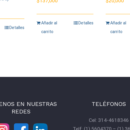
$
137,000
$
20,000
Añadir al
Detalles
Añadir al
Detalles
carrito
carrito
ENOS EN NUESTRAS
TELÉFONOS
REDES
Cel:
314-4618346
Telf:
(1) 5604370
–
(1) 3