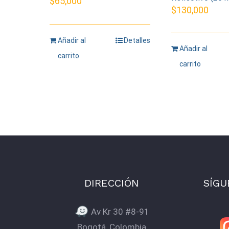
$
65,000
$
130,000
Añadir al
Detalles
Añadir al
carrito
carrito
DIRECCIÓN
SÍGU
Av Kr 30 #8-91
Bogotá, Colombia