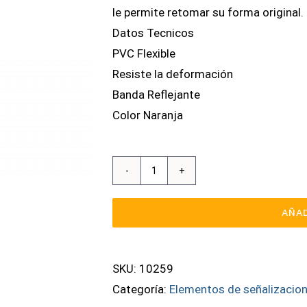
le permite retomar su forma original.
Datos Tecnicos
PVC Flexible
Resiste la deformación
Banda Reflejante
Color Naranja
Cono
Pvc
AÑAD
C/Cinta
45
Cm
SKU:
10259
cantidad
Categoría:
Elementos de señalizacio