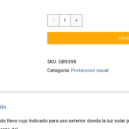
Gafa
De
AÑAD
Seguridad
Gris
Espejado
SKU:
GB9398
Revo
Categoría:
Proteccion visual
Rojo
HERMES
REVO
cantidad
ión
do Revo rojo Indicado para uso exterior donde la luz solar 