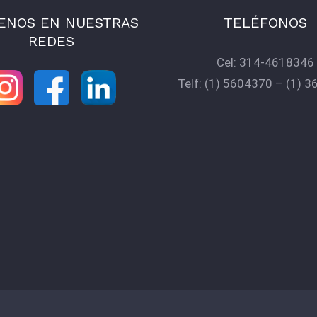
ENOS EN NUESTRAS
TELÉFONOS
REDES
Cel:
314-4618346
Telf:
(1) 5604370
–
(1) 3