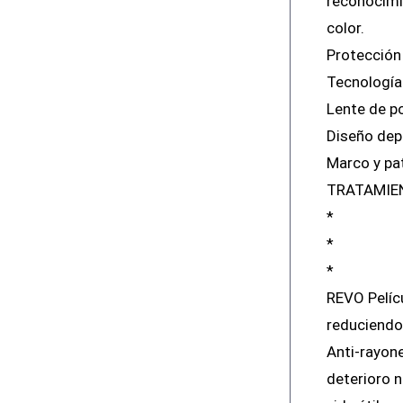
reconocimi
color.
Protección 
Tecnología 
Lente de p
Diseño dep
Marco y pa
TRATAMIE
*
*
*
REVO Pelícu
reduciendo 
Anti-rayone
deterioro n