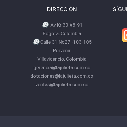
DIRECCIÓN
SÍGU
Av Kr 30 #8-91
Bogotá, Colombia
Calle 31 No27 -103-105
Porvenir
Villavicencio, Colombia
gerencia@lajulieta.com.co
dotaciones@lajulieta.com.co
ventas@lajulieta.com.co