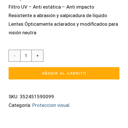
Filtro UV – Anti estática – Anti impacto
Resistente a abrasión y salpicadura de líquido
Lentes Ópticamente aclarados y modificados para
visión neutra
Gafa
De
AÑADIR AL CARRITO
Seguridad
Spy
Lentes
SKU:
352451590099
In
Categoría:
Proteccion visual
Out
cantidad