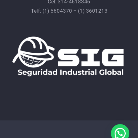
Cel:
314-4618346
Telf:
(1) 5604370
–
(1) 3601213