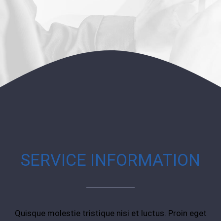
SERVICE INFORMATION
Quisque molestie tristique nisi et luctus. Proin eget