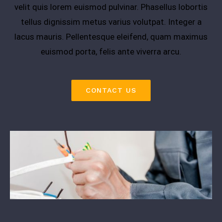
velit quis lorem euismod pulvinar. Phasellus lobortis
tellus dignissim metus varius volutpat. Integer a
lacus mauris. Pellentesque eleifend, quam maximus
euismod porta, felis ante viverra arcu.
CONTACT US