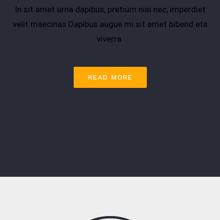
In sit amet urna dapibus, pretium nisi nec, imperdiet
velit maecinas Dapibus augue mi sit amet bibend ets
viverra.
READ MORE