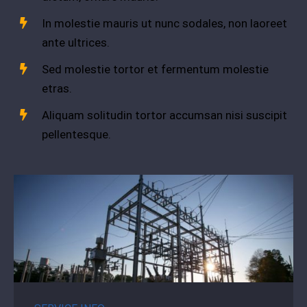
In molestie mauris ut nunc sodales, non laoreet
ante ultrices.
Sed molestie tortor et fermentum molestie
etras.
Aliquam solitudin tortor accumsan nisi suscipit
pellentesque.