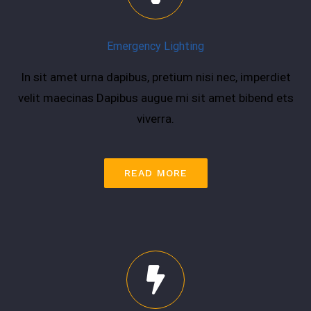
Emergency Lighting
In sit amet urna dapibus, pretium nisi nec, imperdiet
velit maecinas Dapibus augue mi sit amet bibend ets
viverra.
READ MORE