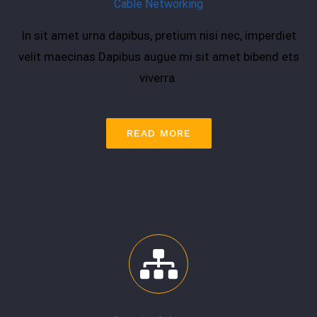
Cable Networking
In sit amet urna dapibus, pretium nisi nec, imperdiet
velit maecinas Dapibus augue mi sit amet bibend ets
viverra.
READ MORE