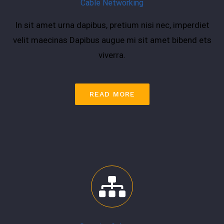
Cable Networking
In sit amet urna dapibus, pretium nisi nec, imperdiet
velit maecinas Dapibus augue mi sit amet bibend ets
viverra.
READ MORE