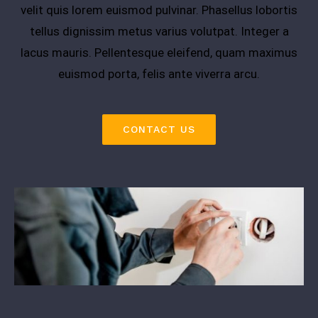
velit quis lorem euismod pulvinar. Phasellus lobortis
tellus dignissim metus varius volutpat. Integer a
lacus mauris. Pellentesque eleifend, quam maximus
euismod porta, felis ante viverra arcu.
CONTACT US