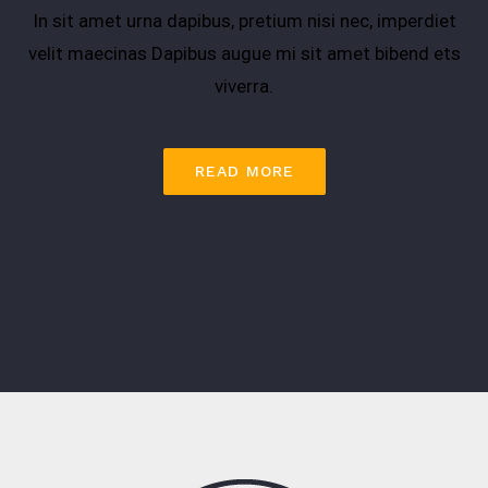
In sit amet urna dapibus, pretium nisi nec, imperdiet
velit maecinas Dapibus augue mi sit amet bibend ets
viverra.
READ MORE