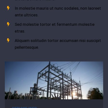
In molestie mauris ut nunc sodales, non laoreet
ante ultrices.
Sed molestie tortor et fermentum molestie
etras.
Aliquam solitudin tortor accumsan nisi suscipit
pellentesque.