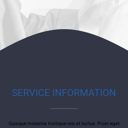
SERVICE INFORMATION
Quisque molestie tristique nisi et luctus. Proin eget