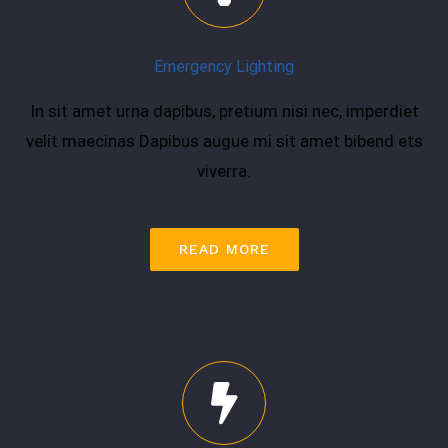
Emergency Lighting
In sit amet urna dapibus, pretium nisi nec, imperdiet
velit maecinas Dapibus augue mi sit amet bibend ets
viverra.
READ MORE