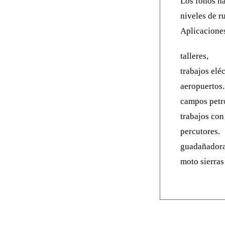
Los fonos ha
niveles de r
Aplicacione
talleres,
trabajos eléc
aeropuertos.
campos petro
trabajos con
percutores.
guadañadora
moto sierras