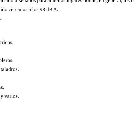
n sido diseñados para aquellos lugares donde, en general, los 
uido cercanos a los 98 dB A.
s:
tricos.
leros.
 taladros.
s.
 y varios.