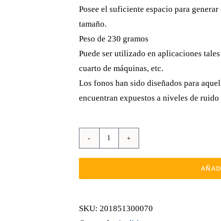
Posee el suficiente espacio para generar e
tamaño.
Peso de 230 gramos
Puede ser utilizado en aplicaciones tale
cuarto de máquinas, etc.
Los fonos han sido diseñados para aquell
encuentran expuestos a niveles de ruido 
Protector
Auditivo
AÑAD
De
Insertar
A
SKU:
201851300070
Casco