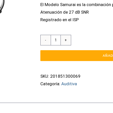
El Modelo Samurai es la combinación 
Atenuación de 27 dB SNR
Registrado en el ISP
Protector
Auditivo
AÑAD
Diadema
Samurai
cantidad
SKU:
201851300069
Categoría:
Auditiva