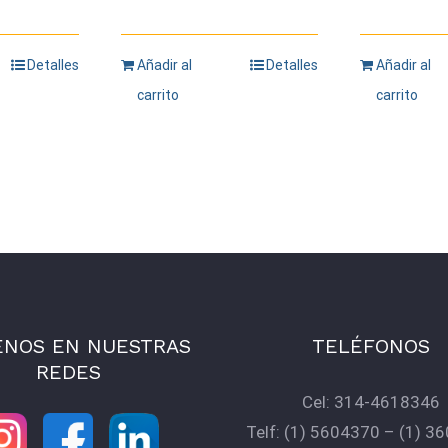
Detalles
Añadir al
Detalles
Añadir al
carrito
carrito
ENOS EN NUESTRAS
TELÉFONOS
REDES
Cel:
314-4618346
Telf:
(1) 5604370
–
(1) 3