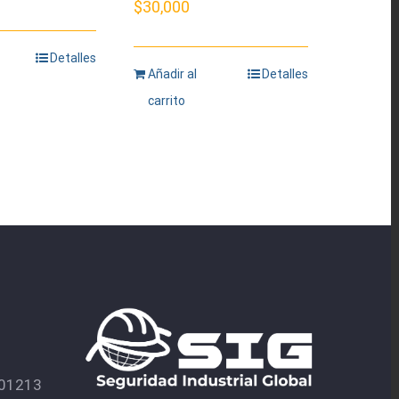
$
30,000
Detalles
Añadir al
Detalles
carrito
601213