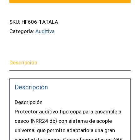
De
Insertar
A
SKU:
HF606-1ATALA
Casco
Categoría:
Auditiva
Atala
cantidad
Descripción
Descripción
Descripción
Protector auditivo tipo copa para ensamble a
casco {NRR24 db} con sistema de acople
universal que permite adaptarlo a una gran
variedad de cascos. Copas fabricadas en ABS