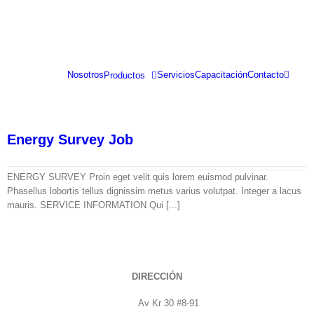
Saltar
al
contenido
Nosotros
Servicios
Capacitación
Contacto
Productos
Energy Survey Job
ENERGY SURVEY Proin eget velit quis lorem euismod pulvinar.
Phasellus lobortis tellus dignissim metus varius volutpat. Integer a lacus
mauris. SERVICE INFORMATION Qui [...]
DIRECCIÓN
Av Kr 30 #8-91