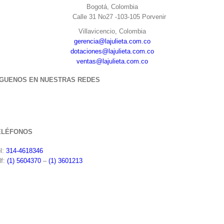
Bogotá, Colombia
Calle 31 No27 -103-105 Porvenir
Villavicencio, Colombia
gerencia@lajulieta.com.co
dotaciones@lajulieta.com.co
ventas@lajulieta.com.co
ÍGUENOS EN NUESTRAS REDES
ELÉFONOS
l:
314-4618346
lf:
(1) 5604370
–
(1) 3601213