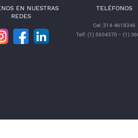
ENOS EN NUESTRAS
TELÉFONOS
REDES
Cel:
314-4618346
Telf:
(1) 5604370
–
(1) 3