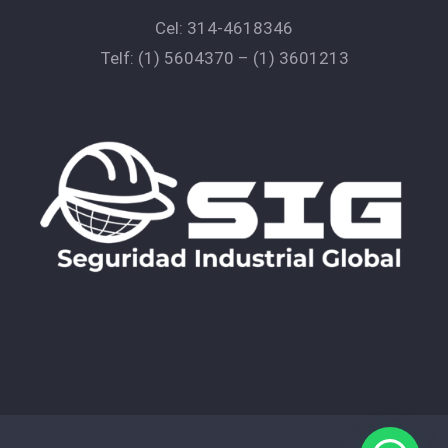
Cel:
314-4618346
Telf:
(1) 5604370
–
(1) 3601213