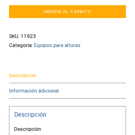
De
AÑADIR AL CARRITO
Rescate
Industrial
y
SKU:
11923
Espacios
Categoría:
Equipos para alturas
Confinados
403-
FR-
Descripción
Y7
cantidad
Información adicional
Descripción
Descripción