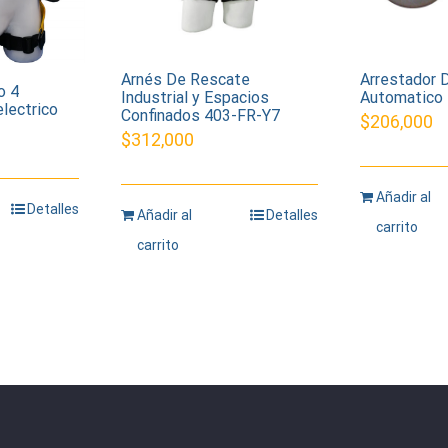
Arnés De Rescate
Arrestador 
o 4
Industrial y Espacios
Automatico 
electrico
Confinados 403-FR-Y7
$
206,000
$
312,000
Añadir al
Detalles
Añadir al
Detalles
carrito
carrito