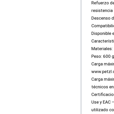
Refuerzo de
resistencia
Descenso d
Compatibili
Disponible e
Característ
Materiales:
Peso: 600 
Carga máxim
www.petzl.
Carga máxim
técnicos e
Certificaci
Use y EAC –
utilizado c