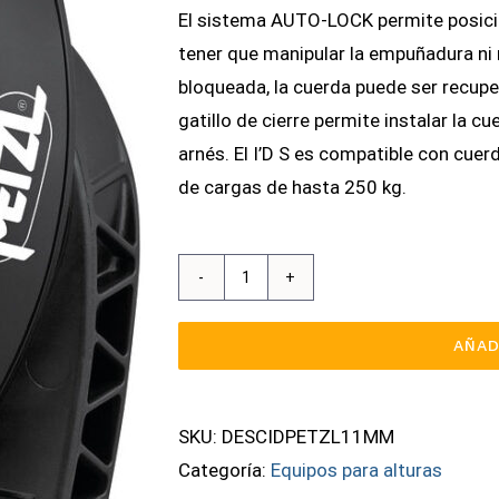
El sistema AUTO-LOCK permite posicion
tener que manipular la empuñadura ni r
bloqueada, la cuerda puede ser recupe
gatillo de cierre permite instalar la c
arnés. El I’D S es compatible con cue
de cargas de hasta 250 kg.
I’D
S
AÑAD
Descensor
Autofrenante
Con
SKU:
DESCIDPETZL11MM
Función
Categoría:
Equipos para alturas
Antipánico