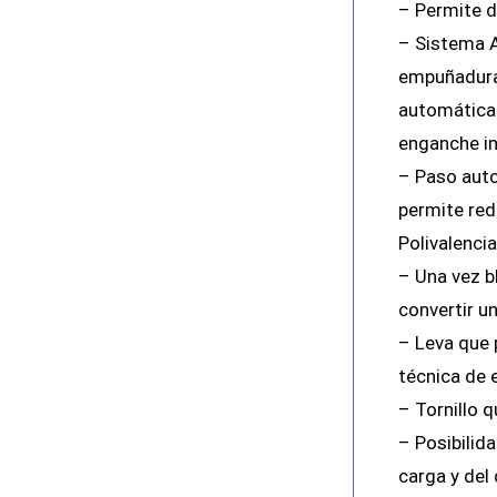
– Permite d
– Sistema A
empuñadura 
automáticam
enganche in
– Paso auto
permite red
Polivalencia
– Una vez b
convertir u
– Leva que 
técnica de 
– Tornillo q
– Posibilida
carga y del