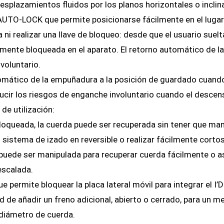
esplazamientos fluidos por los planos horizontales o inclin
UTO-LOCK que permite posicionarse fácilmente en el lugar d
ni realizar una llave de bloqueo: desde que el usuario suel
ente bloqueada en el aparato. El retorno automático de la
voluntario.
mático de la empuñadura a la posición de guardado cuando l
ucir los riesgos de enganche involuntario cuando el descenso
 de utilización:
loqueada, la cuerda puede ser recuperada sin tener que man
n sistema de izado en reversible o realizar fácilmente cort
puede ser manipulada para recuperar cuerda fácilmente o a
escalada.
ue permite bloquear la placa lateral móvil para integrar el I’D
d de añadir un freno adicional, abierto o cerrado, para un m
 diámetro de cuerda.