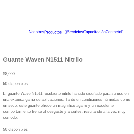
Saltar
al
contenido
Nosotros
Servicios
Capacitación
Contacto
Productos
Guante Waven N1511 Nitrilo
$
8,000
50 disponibles
El guante Wave N1511 recubierto nitrilo ha sido diseñado para su uso en
una extensa gama de aplicaciones. Tanto en condiciones húmedas como
en seco, este guante ofrece un magnífico agarre y un excelente
comportamiento frente al desgaste y a cortes, resultando a la vez muy
cómodo.
50 disponibles