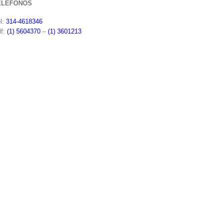
ELÉFONOS
l:
314-4618346
lf:
(1) 5604370
–
(1) 3601213