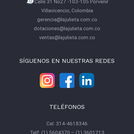
Calle 31 No27 -103-105 Porvenir
Villavicencio, Colombia
gerencia@lajulieta.com.co
dotaciones@lajulieta.com.co
ventas@lajulieta.com.co
SÍGUENOS EN NUESTRAS REDES
TELÉFONOS
Cel:
314-4618346
Telf:
(1) 5604370
–
(1) 3601213