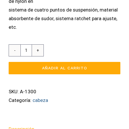
de nylon en
sistema de cuatro puntos de suspensión, material
absorbente de sudor, sistema ratchet para ajuste,
etc.
Casco
Bunker
AÑADIR AL CARRITO
A1300
Casco
Tipo
SKU:
A-1300
Ingeniero
Categoría:
cabeza
cantidad