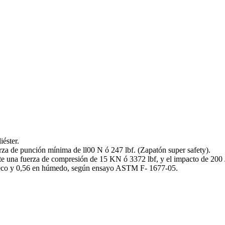
iéster.
za de punción mínima de ll00 N ó 247 lbf. (Zapatón super safety).
e una fuerza de compresión de 15 KN ó 3372 lbf, y el impacto de 200 J
n seco y 0,56 en húmedo, según ensayo ASTM F- 1677-05.