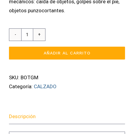
mecánicos: caída de objetos, golpes sobre el pie,
objetos punzocortantes.
Botas
De
AÑADIR AL CARRITO
Seguridad
Con
Puntera
SKU:
BOTGM
cantidad
Categoría:
CALZADO
Descripción