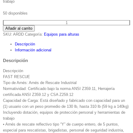
trabajo
50 disponibles
Arnés
Añadir al carrito
De
SKU:
ARDD
Categoría:
Equipos para alturas
Rescate
Industrial
Descripción
403-
Información adicional
FR-
Descripción
Y5
cantidad
Descripción
FAST RESCUE
Tipo de Arnés: Arnés de Rescate Industrial
Normatividad: Certificado bajo la norma ANSI Z359.11, Herrajería
certificada ANSI Z359.12 y CSA Z259.12
Capacidad de Carga: Está diseñado y fabricado con capacidad para un
(1) usuario con un peso promedio de 130 lb, hasta 310 lb (59 kg a 140kg)
Incluyendo dotación, equipos de protección personal y herramientas de
trabajo
• Arnés de rescate reflectivo tipo “Y” de cuerpo entero, de 5 puntos,
especial para rescatistas, brigadistas, personal de seguridad industria,