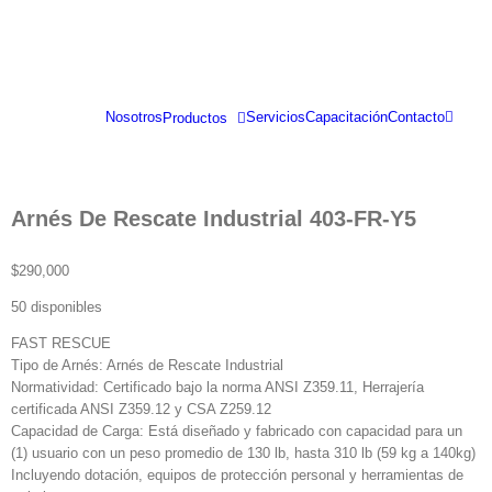
Saltar
al
contenido
Nosotros
Servicios
Capacitación
Contacto
Productos
Arnés De Rescate Industrial 403-FR-Y5
$
290,000
50 disponibles
FAST RESCUE
Tipo de Arnés: Arnés de Rescate Industrial
Normatividad: Certificado bajo la norma ANSI Z359.11, Herrajería
certificada ANSI Z359.12 y CSA Z259.12
Capacidad de Carga: Está diseñado y fabricado con capacidad para un
(1) usuario con un peso promedio de 130 lb, hasta 310 lb (59 kg a 140kg)
Incluyendo dotación, equipos de protección personal y herramientas de