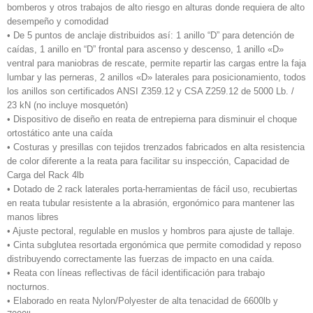
bomberos y otros trabajos de alto riesgo en alturas donde requiera de alto
desempeño y comodidad
• De 5 puntos de anclaje distribuidos así: 1 anillo “D” para detención de
caídas, 1 anillo en “D” frontal para ascenso y descenso, 1 anillo «D»
ventral para maniobras de rescate, permite repartir las cargas entre la faja
lumbar y las perneras, 2 anillos «D» laterales para posicionamiento, todos
los anillos son certificados ANSI Z359.12 y CSA Z259.12 de 5000 Lb. /
23 kN (no incluye mosquetón)
• Dispositivo de diseño en reata de entrepierna para disminuir el choque
ortostático ante una caída
• Costuras y presillas con tejidos trenzados fabricados en alta resistencia
de color diferente a la reata para facilitar su inspección, Capacidad de
Carga del Rack 4lb
• Dotado de 2 rack laterales porta-herramientas de fácil uso, recubiertas
en reata tubular resistente a la abrasión, ergonómico para mantener las
manos libres
• Ajuste pectoral, regulable en muslos y hombros para ajuste de tallaje.
• Cinta subglutea resortada ergonómica que permite comodidad y reposo
distribuyendo correctamente las fuerzas de impacto en una caída.
• Reata con líneas reflectivas de fácil identificación para trabajo
nocturnos.
• Elaborado en reata Nylon/Polyester de alta tenacidad de 6600lb y