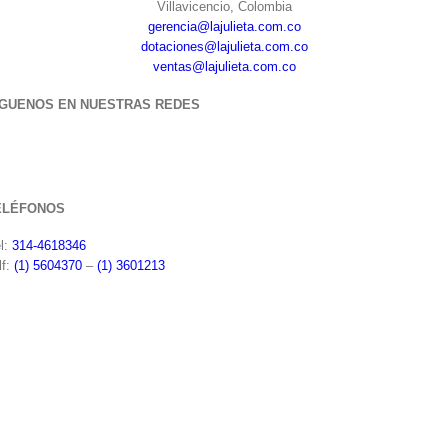
Villavicencio, Colombia
gerencia@lajulieta.com.co
dotaciones@lajulieta.com.co
ventas@lajulieta.com.co
ÍGUENOS EN NUESTRAS REDES
ELÉFONOS
l:
314-4618346
lf:
(1) 5604370
–
(1) 3601213