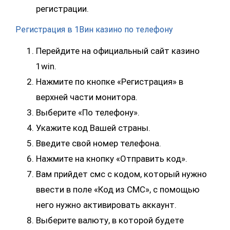
регистрации.
Регистрация в 1Вин казино по телефону
Перейдите на официальный сайт казино
1win.
Нажмите по кнопке «Регистрация» в
верхней части монитора.
Выберите «По телефону».
Укажите код Вашей страны.
Введите свой номер телефона.
Нажмите на кнопку «Отправить код».
Вам прийдет смс с кодом, который нужно
ввести в поле «Код из СМС», с помощью
него нужно активировать аккаунт.
Выберите валюту, в которой будете