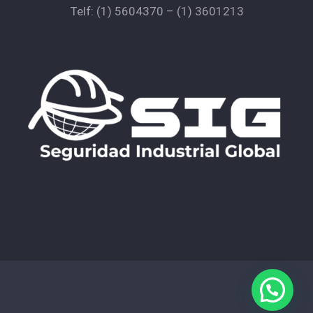
Telf:
(1) 5604370
–
(1) 3601213