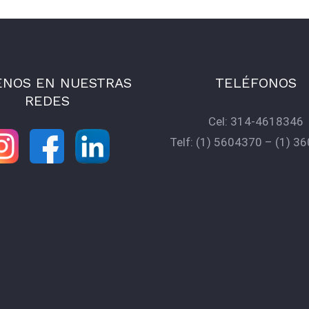
ENOS EN NUESTRAS
TELÉFONOS
REDES
Cel:
314-4618346
Telf:
(1) 5604370
–
(1) 3