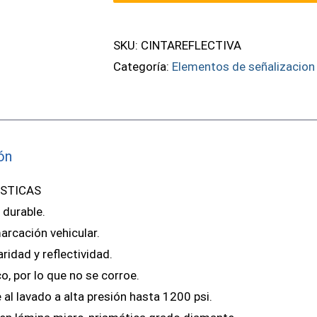
mtrs)
cantidad
SKU:
CINTAREFLECTIVA
Categoría:
Elementos de señalizacion
ón
STICAS
 durable.
arcación vehicular.
aridad y reflectividad.
o, por lo que no se corroe.
 al lavado a alta presión hasta 1200 psi.